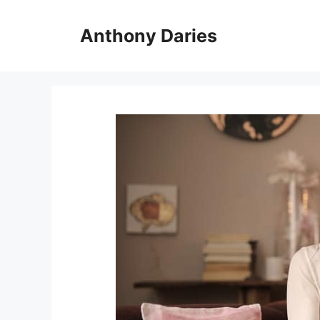
Langsung
ke
Anthony Daries
isi