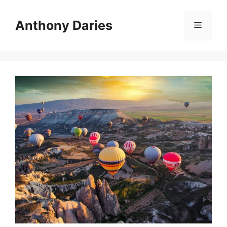
Langsung
ke
Anthony Daries
Menu
isi