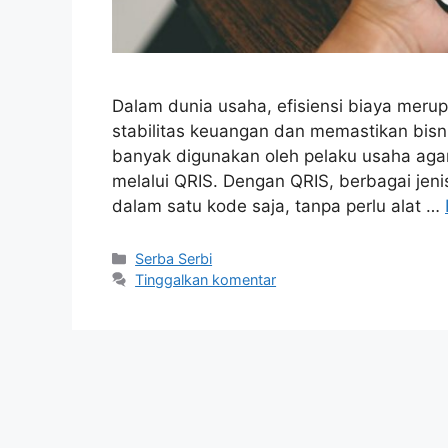
Dalam dunia usaha, efisiensi biaya meru
stabilitas keuangan dan memastikan bisnis
banyak digunakan oleh pelaku usaha agar 
melalui QRIS. Dengan QRIS, berbagai jen
dalam satu kode saja, tanpa perlu alat …
Kategori
Serba Serbi
Tinggalkan komentar