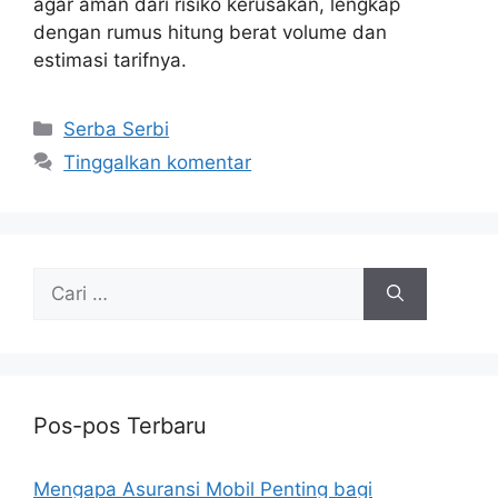
agar aman dari risiko kerusakan, lengkap
dengan rumus hitung berat volume dan
estimasi tarifnya.
Kategori
Serba Serbi
Tinggalkan komentar
Cari
untuk:
Pos-pos Terbaru
Mengapa Asuransi Mobil Penting bagi