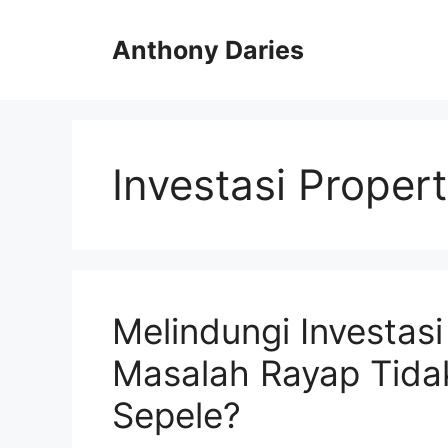
Langsung
ke
Anthony Daries
isi
Investasi Propert
Melindungi Investas
Masalah Rayap Tida
Sepele?