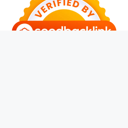
© 2026 Anthony Daries
• Dibangun dengan
GeneratePress