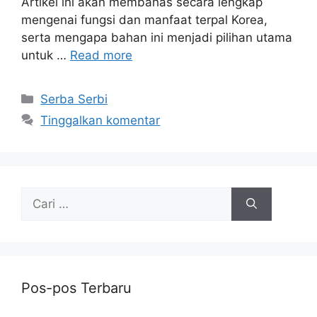
Artikel ini akan membahas secara lengkap
mengenai fungsi dan manfaat terpal Korea,
serta mengapa bahan ini menjadi pilihan utama
untuk …
Read more
Kategori
Serba Serbi
Tinggalkan komentar
Cari
untuk:
Pos-pos Terbaru