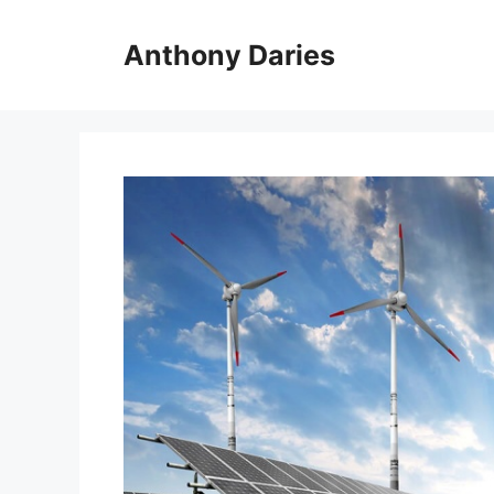
Langsung
ke
Anthony Daries
isi