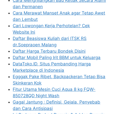
Cara Menghilangkan Bau Ketiak Secara Alami
dan Permanen
Cara Merawat Manset Anak agar Tetap Awet
dan Lembut
Cari Lowongan Kerja Perhotelan? Cek
Website Ini
Daftar Beasiswa Kuliah dari ITSK RS
dr.Soepraoen Malang
Daftar Harga Terbaru Bondek Disini
Daftar Mobil Paling Irit BBM untuk Keluarga
DataToko.ID, Situs Pembanding Harga
Marketplace di Indonesia
Egggak Pake Ribet, Backpackeran Tetap Bisa
Skinkeran Kok
Fitur Utama Mesin Cuci Aqua 8 kg FQW-
850728QD Night Wash
Gagal Jantung : Definisi, Gejala, Penyebab
dan Cara Antisipasi