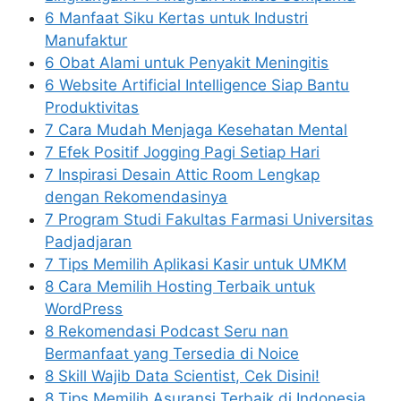
6 Manfaat Siku Kertas untuk Industri
Manufaktur
6 Obat Alami untuk Penyakit Meningitis
6 Website Artificial Intelligence Siap Bantu
Produktivitas
7 Cara Mudah Menjaga Kesehatan Mental
7 Efek Positif Jogging Pagi Setiap Hari
7 Inspirasi Desain Attic Room Lengkap
dengan Rekomendasinya
7 Program Studi Fakultas Farmasi Universitas
Padjadjaran
7 Tips Memilih Aplikasi Kasir untuk UMKM
8 Cara Memilih Hosting Terbaik untuk
WordPress
8 Rekomendasi Podcast Seru nan
Bermanfaat yang Tersedia di Noice
8 Skill Wajib Data Scientist, Cek Disini!
8 Tips Memilih Asuransi Terbaik di Indonesia